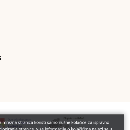
8
 mrežna stranica koristi samo nužne kolačiće za ispravno
cioniranje stranice. Više informacija o kolačićima nalazi se u