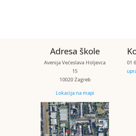
Adresa škole
Ko
Avenija Većeslava Holjevca
01 
15
upr
10020 Zagreb
Lokacija na mapi