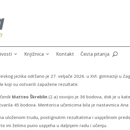
ivosti
Knjižnica
Kontakt
Česta pitanja
leskog jezika održano je 27. veljače 2026. u XVI. gimnaziji u Z
le koji su ostvarili zapažene rezultate.
učenik
Matteo Škreblin
(2.a) osvojio je 36 bodova, dok je u kate
tvarila 45 bodova. Mentorica učenicima bila je nastavnica Ana
a uloženom trudu, postignutim rezultatima i uspješnom predst
a te im želimo puno uspjeha u daljnjem radu i učenju.