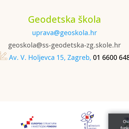
Geodetska škola
uprava@geoskola.hr
geoskola@ss-geodetska-zg.skole.hr
Av. V. Holjevca 15, Zagreb,
01 6600 64
Ova
funk