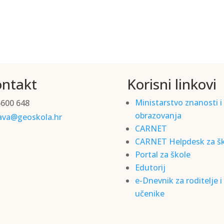
ntakt
Korisni linkovi
Ministarstvo znanosti i
6600 648
obrazovanja
ava@geoskola.hr
CARNET
CARNET Helpdesk za š
Portal za škole
Edutorij
e-Dnevnik za roditelje i
učenike