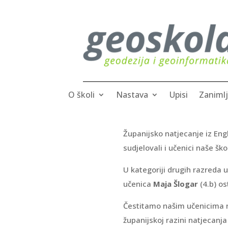
O školi
Nastava
Upisi
Zanimlj
Županijsko natjecanje iz Eng
sudjelovali i učenici naše ško
U kategoriji drugih razreda 
učenica
Maja Šlogar
(4.b) os
Čestitamo našim učenicima n
županijskoj razini natjecanj