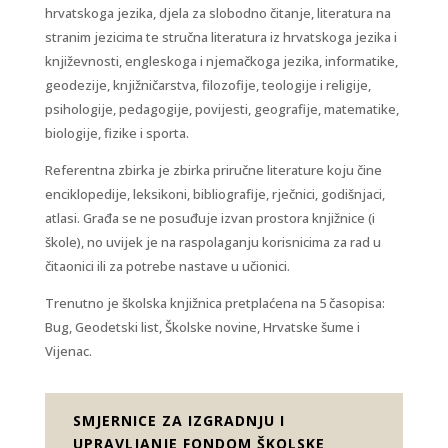
hrvatskoga jezika, djela za slobodno čitanje, literatura na
stranim jezicima te stručna literatura iz hrvatskoga jezika i
književnosti, engleskoga i njemačkoga jezika, informatike,
geodezije, knjižničarstva, filozofije, teologije i religije,
psihologije, pedagogije, povijesti, geografije, matematike,
biologije, fizike i sporta.
Referentna zbirka je zbirka priručne literature koju čine
enciklopedije, leksikoni, bibliografije, rječnici, godišnjaci,
atlasi. Građa se ne posuđuje izvan prostora knjižnice (i
škole), no uvijek je na raspolaganju korisnicima za rad u
čitaonici ili za potrebe nastave u učionici.
Trenutno je školska knjižnica pretplaćena na 5 časopisa:
Bug, Geodetski list, Školske novine, Hrvatske šume i
Vijenac.
SMJERNICE ZA IZGRADNJU I
UPRAVLJANJE FONDOM ŠKOLSKE