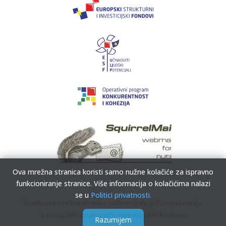
Ova mrežna stranica koristi samo nužne kolačiće za ispravno
funkcioniranje stranice. Više informacija o kolačićima nalazi
se u
Politici privatnosti.
Izradu ove mrežne stranice sufinancirala je Europska unija
iz europskih strukturnih i investicijskih fondova.
Razumijem