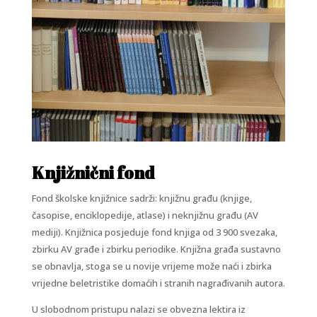
Knjižnični fond
Fond školske knjižnice sadrži: knjižnu građu (knjige,
časopise, enciklopedije, atlase) i neknjižnu građu (AV
mediji). Knjižnica posjeduje fond knjiga od 3 900 svezaka,
zbirku AV građe i zbirku periodike. Knjižna građa sustavno
se obnavlja, stoga se u novije vrijeme može naći i zbirka
vrijedne beletristike domaćih i stranih nagrađivanih autora.
U slobodnom pristupu nalazi se obvezna lektira iz