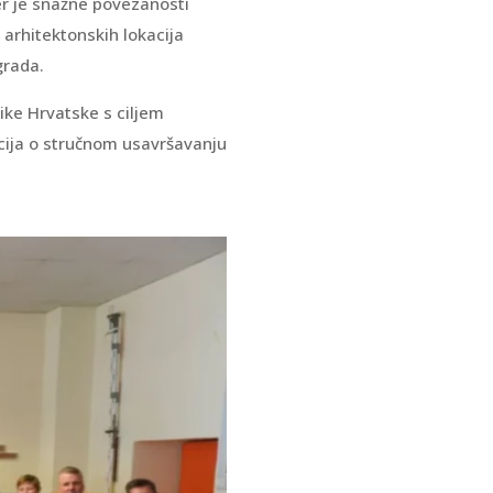
er je snažne povezanosti
 arhitektonskih lokacija
grada.
ike Hrvatske s ciljem
cija o stručnom usavršavanju