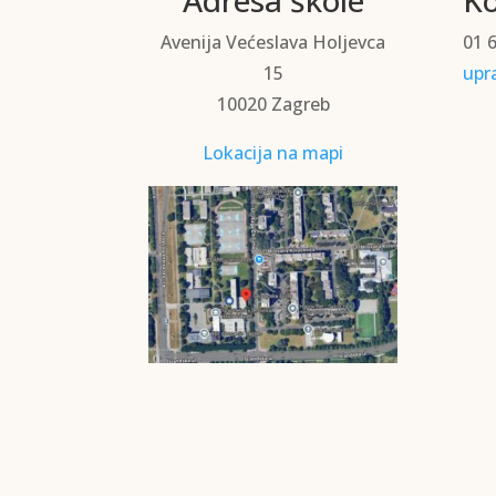
Avenija Većeslava Holjevca
01 
15
upr
10020 Zagreb
Lokacija na mapi