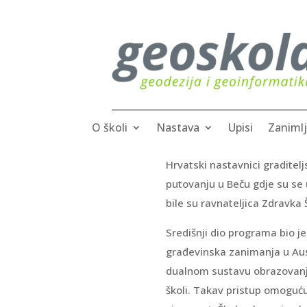
O školi
Nastava
Upisi
Zanimlj
Hrvatski nastavnici graditelj
putovanju u Beču gdje su se
bile su ravnateljica Zdravka 
Središnji dio programa bio je
građevinska zanimanja u Aust
dualnom sustavu obrazovanja.
školi. Takav pristup omoguću