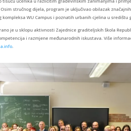
o tisuću učenika u različitim građevinskim zanimanjima i primj
Osim stručnog dijela, program je uključivao obilazak značajnih
 kompleksa WU Campus i poznatih urbanih cjelina u središtu 
rano je u sklopu aktivnosti Zajednice graditeljskih škola Republ
ompetencija i razmjene međunarodnih iskustava. Više informa
a.info
.