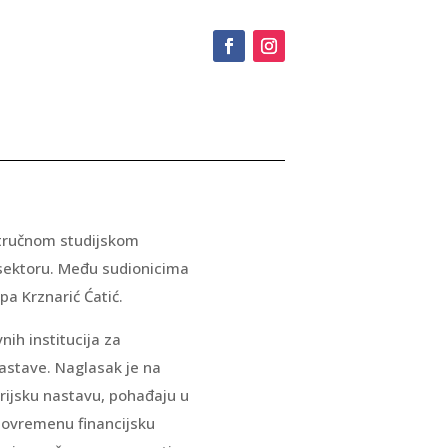
 stručnom studijskom
sektoru. Među sudionicima
pa Krznarić Ćatić.
nih institucija za
nastave. Naglasak je na
rijsku nastavu, pohađaju u
stovremenu financijsku