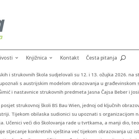
ivosti
Knjižnica
Kontakt
Česta pitanja
skih i strukovnih škola sudjelovali su 12. i 13. ožujka 2026. na
 upoznali s austrijskim modelom obrazovanja u građevinskom 
Šimić i nastavnice strukovnih predmeta Jasna Čajsa Beber i Josi
 posjet strukovnoj školi BS Bau Wien, jednoj od ključnih obrazov
riji. Tijekom obilaska sudionici su upoznati s organizacijom 
 Učenici veći dio školovanja rade u tvrtkama, a manji dio, teo
je stjecanje konkretnih vještina već tijekom obrazovanja uz i