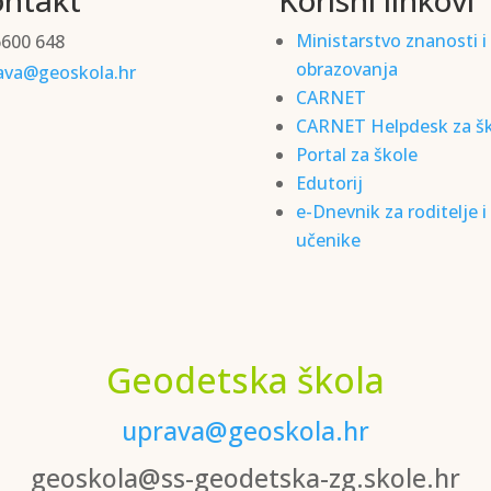
Ministarstvo znanosti i
6600 648
obrazovanja
ava@geoskola.hr
CARNET
CARNET Helpdesk za š
Portal za škole
Edutorij
e-Dnevnik za roditelje i
učenike
Geodetska škola
uprava@geoskola.hr
geoskola@ss-geodetska-zg.skole.hr