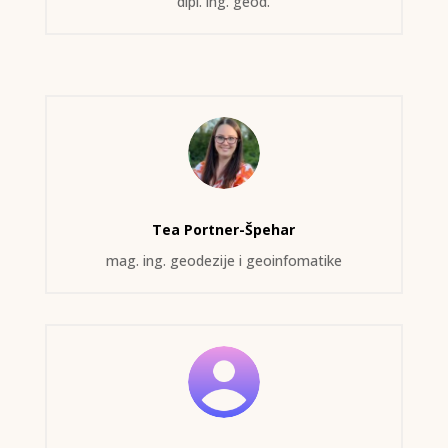
dipl. ing. geod.
Tea Portner-Špehar
mag. ing. geodezije i geoinfomatike