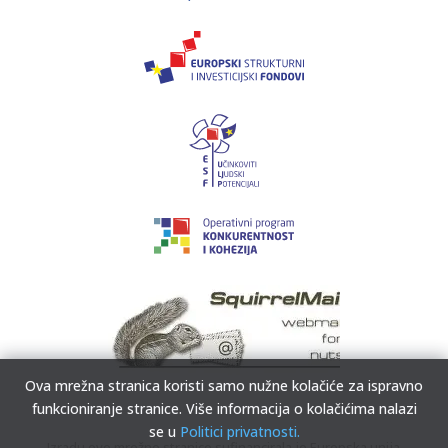
Ova mrežna stranica koristi samo nužne kolačiće za ispravno
funkcioniranje stranice. Više informacija o kolačićima nalazi
se u
Politici privatnosti.
Izradu ove mrežne stranice sufinancirala je Europska unija