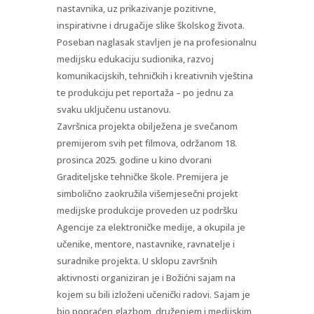
nastavnika, uz prikazivanje pozitivne,
inspirativne i drugačije slike školskog života.
Poseban naglasak stavljen je na profesionalnu
medijsku edukaciju sudionika, razvoj
komunikacijskih, tehničkih i kreativnih vještina
te produkciju pet reportaža – po jednu za
svaku uključenu ustanovu.
Završnica projekta obilježena je svečanom
premijerom svih pet filmova, održanom 18.
prosinca 2025. godine u kino dvorani
Graditeljske tehničke škole. Premijera je
simbolično zaokružila višemjesečni projekt
medijske produkcije proveden uz podršku
Agencije za elektroničke medije, a okupila je
učenike, mentore, nastavnike, ravnatelje i
suradnike projekta. U sklopu završnih
aktivnosti organiziran je i Božićni sajam na
kojem su bili izloženi učenički radovi. Sajam je
bio popraćen glazbom, druženjem i medijskim