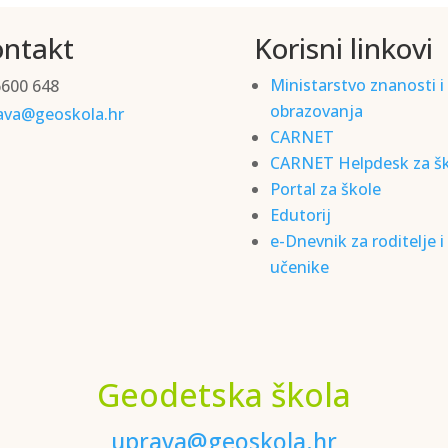
ntakt
Korisni linkovi
Ministarstvo znanosti i
6600 648
obrazovanja
ava@geoskola.hr
CARNET
CARNET Helpdesk za š
Portal za škole
Edutorij
e-Dnevnik za roditelje i
učenike
Geodetska škola
uprava@geoskola.hr