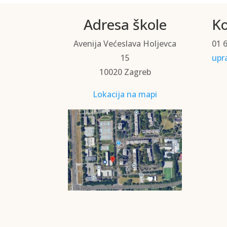
Adresa škole
Ko
Avenija Većeslava Holjevca
01 
15
upr
10020 Zagreb
Lokacija na mapi