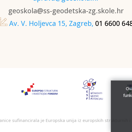
geoskola@ss-geodetska-zg.skole.hr
Av. V. Holjevca 15, Zagreb,
01 6600 64
Ova
funk
nice sufinancirala je Europska unija iz europskih strukturnih i 