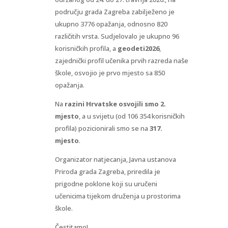
području grada Zagreba zabilježeno je
ukupno 3776 opažanja, odnosno 820
različitih vrsta. Sudjelovalo je ukupno 96
korisničkih profila, a
geodeti2026
,
zajednički profil učenika prvih razreda naše
škole, osvojio je prvo mjesto sa 850
opažanja.
Na
razini Hrvatske osvojili smo 2.
mjesto
, a u svijetu (od 106 354 korisničkih
profila) pozicionirali smo se na
317.
mjesto
.
Organizator natjecanja, Javna ustanova
Priroda grada Zagreba, priredila je
prigodne poklone koji su uručeni
učenicima tijekom druženja u prostorima
škole.
Čestitamo!