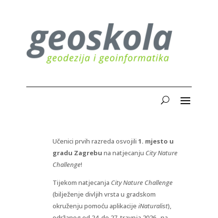
Učenici prvih razreda osvojili
1. mjesto u
gradu Zagrebu
na natjecanju
City Nature
Challenge
!
Tijekom natjecanja
City Nature Challenge
(bilježenje divljih vrsta u gradskom
okruženju pomoću aplikacije
iNaturalist
),
održanog od 24. do 27. travnja 2026., na